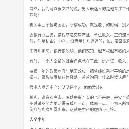
当然，我们可以很文艺的说，男人最迷人的是他专注工
欢吗？
机关事业单位与国企，所谓成功，就是老了的时候，别
去银行办业务，按程序递交房产证、单位收入、工资流水。
咦，你是私企？6.4%，没商量！别逼逼的，忙，没空跟
千万别抱怨。银行很聪明，他们深知：越有权越有钱的
有时，一个人全部的社会角色就在于此：房产证、收入
持续一年的政策刺激与地王效应，把曾经维系得平稳的房
扭曲，蓬头散发挤在售楼处，苦苦询问：什么时候认筹
很多人嘲弄中产：明明是个p，偏偏爱装b。
其实，谁喜欢房市，冷落房事？买的也不是房，是安全
不过试图努力地活得有尊严一点，体面一点。不为人所
伤痕与疼痛坦露出来，这就是中产的虚伪与可怜。
人至中年