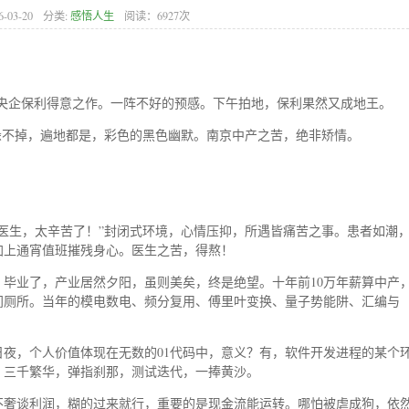
6-03-20
分类:
感悟人生
阅读：6927次
屏，央企保利得意之作。一阵不好的预感。下午拍地，保利果然又成地王。
躲不掉，遍地都是，彩色的黑色幽默。南京中产之苦，绝非矫情。
医生，太辛苦了！”封闭式环境，心情压抑，所遇皆痛苦之事。患者如潮
加上通宵值班摧残身心。医生之苦，得熬！
毕业了，产业居然夕阳，虽则美矣，终是绝望。十年前10万年薪算中产
间厕所。当年的模电数电、频分复用、傅里叶变换、量子势能阱、汇编与
夜，个人价值体现在无数的01代码中，意义？有，软件开发进程的某个
。三千繁华，弹指刹那，测试迭代，一捧黄沙。
不奢谈利润，糊的过来就行，重要的是现金流能运转。哪怕被虐成狗，依