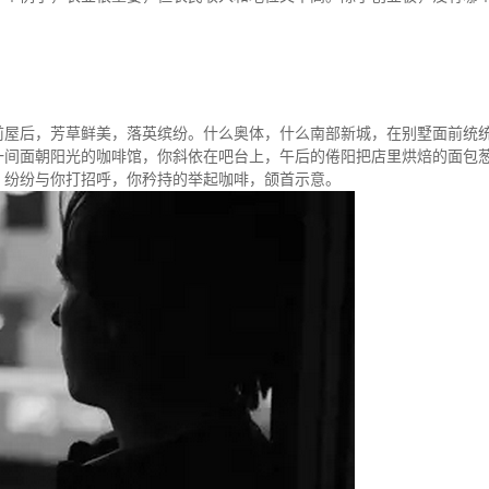
前屋后，芳草鲜美，落英缤纷。什么奥体，什么南部新城，在别墅面前统
一间面朝阳光的咖啡馆，你斜依在吧台上，午后的倦阳把店里烘焙的面包
，纷纷与你打招呼，你矜持的举起咖啡，颌首示意。