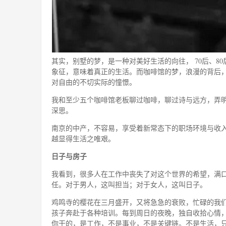
其实，别墅的梦，是一种对美好生活的向往， 70后、
象征，意味着真正的生活。而咖啡馆的梦，浪漫的背后
对自由的不切实际的憧憬。
我和至少五个咖啡馆老板聊过咖啡，聊过诗与远方，弄
深思。
南京的中产，不容易，享受着新常态下的职场环境与收
越显得生活之唯艰。
日子与房子
我看到，很多人在工作中丧失了对这个世界的希望，满
任。对于男人，这叫担当；对于女人，这叫日子。
鸡鸣寺的樱花在三月盛开，又将急急的衰败，忙碌的我
孩子奔赴于各种培训。每到周日的夜晚，独自收拾心情
你干的，是工作，不是事业，不是关键链。不是生活，