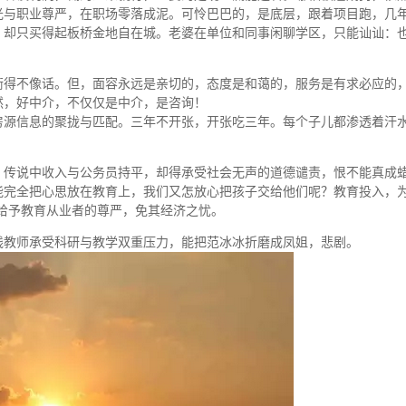
光与职业尊严，在职场零落成泥。可怜巴巴的，是底层，跟着项目跑，几
，却只买得起板桥金地自在城。老婆在单位和同事闲聊学区，只能讪讪：
衡得不像话。但，面容永远是亲切的，态度是和蔼的，服务是有求必应的
然，好中介，不仅仅是中介，是咨询！
房源信息的聚拢与匹配。三年不开张，开张吃三年。每个子儿都渗透着汗
，传说中收入与公务员持平，却得承受社会无声的道德谴责，恨不能真成
能完全把心思放在教育上，我们又怎放心把孩子交给他们呢？教育投入，
给予教育从业者的尊严，免其经济之忧。
线教师承受科研与教学双重压力，能把范冰冰折磨成凤姐，悲剧。