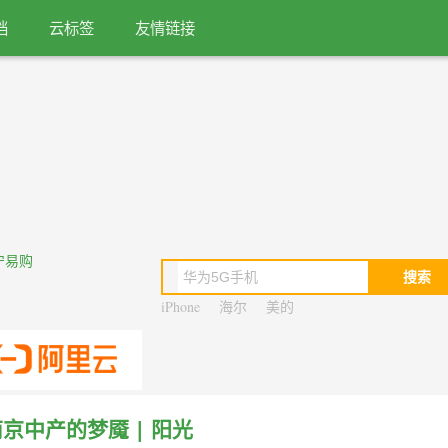
档
云标签
友情链接
搜索
iPhone
海尔
美的
京中产的梦魇 | 阳光