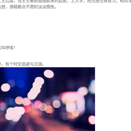
女生后面，怯生生看前面翘起来的屁股；上大学，抢占座位夜自习；和同
右想，酒精都点不燃的淡淡惆怅。
这叫啰嗦！
醉，有个时空逃避与沉溺。