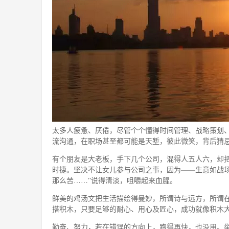
太多人疲惫、厌倦，尽管个个懂得时间管理、战略策划
流沟通，在职场甚至都可能是天堑，彼此微笑，背后猜
有个朋友是大老板，手下几个公司，混得人五人六，却
时捷。坚决不让女儿参与公司之事，因为——生意如战
那么苦……”说得清淡，咀嚼起来血腥。
鲜美的鸡汤文把生活描绘得曼妙，所谓诗与远方，所谓
搭积木，只要足够的耐心、用心及匠心，成功就像积木
勤奋、努力，若在错误的方向上，跑得再快，也没用。