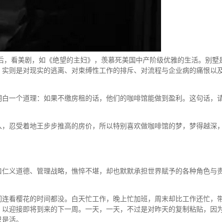
80后，看美剧，如《绝望的主妇》，羡慕死美国中产阶级优雅的生活。别墅
，实则是对现实的逃离、对束缚性工作的排斥、对流程与企业病的痛恨以
明白一个道理：如果不缴房租的话，他们的咖啡馆能做到盈利。这句话，
入，忍受着地王步步推高的房价，所以特别喜欢做咖啡馆的梦，梦得越深
口仁义道德、管理战略，憔悴不堪，却也默默承担世界赋予的各种角色与
们连看樱花的时间都没。白天忙工作，晚上忙加班，周末却比工作还忙，
，以迎接即将到来的下一周。一天，一天，不过是对昨天的复制粘贴，因
只是活。