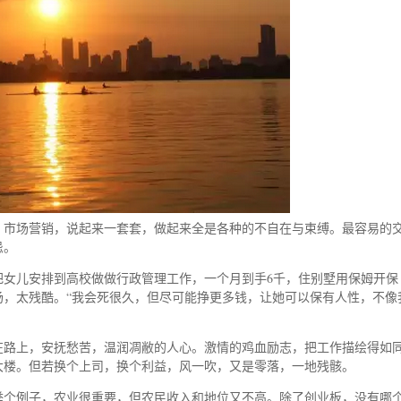
、市场营销，说起来一套套，做起来全是各种的不自在与束缚。最容易的
忌。
把女儿安排到高校做做行政管理工作，一个月到手6千，住别墅用保姆开保
场，太残酷。“我会死很久，但尽可能挣更多钱，让她可以保有人性，不像
在路上，安抚愁苦，温润凋敝的人心。激情的鸡血励志，把工作描绘得如
大楼。但若换个上司，换个利益，风一吹，又是零落，一地残骸。
举个例子，农业很重要，但农民收入和地位又不高。除了创业板，没有哪