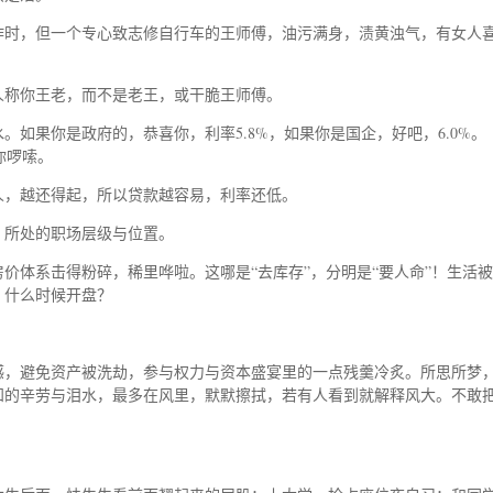
作时，但一个专心致志修自行车的王师傅，油污满身，渍黄浊气，有女人
人称你王老，而不是老王，或干脆王师傅。
如果你是政府的，恭喜你，利率5.8%，如果你是国企，好吧，6.0%。
你啰嗦。
人，越还得起，所以贷款越容易，利率还低。
、所处的职场层级与位置。
价体系击得粉碎，稀里哗啦。这哪是“去库存”，分明是“要人命”！生活被
？什么时候开盘？
感，避免资产被洗劫，参与权力与资本盛宴里的一点残羹冷炙。所思所梦
知的辛劳与泪水，最多在风里，默默擦拭，若有人看到就解释风大。不敢