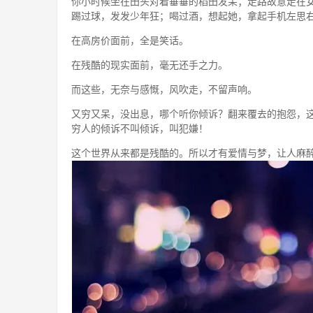
你小时候坐在田头对着垂垂的稻田发呆；走路故意走在
踢过球，发发少年狂；喝过酒，想起她，拿起手机左思
在高房价面前，全是笑话。
在残酷的现实面前，毫无还手之力。
而这些，无奈与感慨，风吹走，不留声响。
又穷又呆，没出息，哪个听你倾诉？翻来覆去的抱怨，
穷人的倾诉不叫倾诉，叫犯嫌！
这个世界从来都是残酷的。所以才有爱情与梦，让人麻