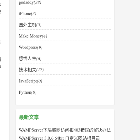
godaddy
(38)
年
也
iPhone
(3)
国外主机
(5)
，
Make Money
(4)
水
Wordpress
(9)
感悟人生
(6)
蜡
为
技术相关
(17)
JavaScript
(0)
Python
(0)
最新文章
WAMPServer下局域网访问报403错误的解决办法
WAMPServer 3.0.6 64bit 自定义网站根目录