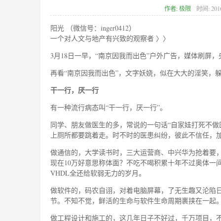
作者:
极限
时间:
201
阳光 （微信号：inger0412）
一个对人文与地产有兴致的观察者 〉〉
3月18日一早，“南京因我而出色”户外广告，媒体刷
再看“南京因我而出色”，文字妖娆，似在大大的淫笑，
干一行，厌一行
有一种流行病态叫“干一行，厌一行”。
同学、朋友做医生的多，常说的一句话“自家娃打死不做
上厕所都要跳着走。时不时的医患纠纷，彼此不信任，
做通信的，大学读书时，三大运营商、中兴华为抢着要，
现在10万好意思称体面？不吃不喝积累十年不过奥体一
VHDL全还给软弱无力的岁月。
做软件的，码农自诩，对着电脑屏幕，了无生趣又沦陷日
节。不知不觉，鲜活的生命与软件生命周期裹挟在一起
做工程设计和施工的，这几年日子不好过，千万项目，